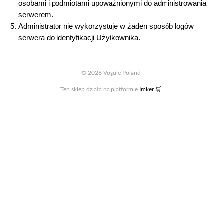
osobami i podmiotami upowa
ż
nionymi do administrowania
serwerem.
Administrator nie wykorzystuje w
ż
aden sposób logów
serwera do identyfikacji
U
ż
ytkownika.
© 2026 Vogule Poland
Ten sklep działa na platformie
Imker 🛒