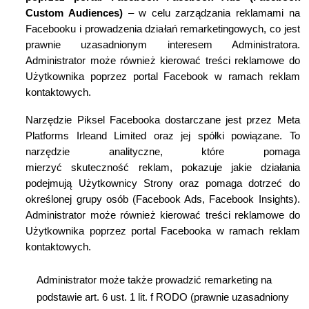
Custom Audiences)
– w celu zarz
ą
dzania reklamami na
Facebooku i prowadzenia dzia
ł
a
ń
remarketingowych, co jest
prawnie uzasadnionym interesem Administratora.
Administrator mo
ż
e równie
ż
kierowa
ć
tre
ś
ci reklamowe do
U
ż
ytkownika poprzez portal Facebook w ramach reklam
kontaktowych.
Narz
ę
dzie Piksel Facebooka dostarczane jest przez Meta
Platforms Irleand Limited oraz jej spó
ł
ki powi
ą
zane. To
narz
ę
dzie analityczne, które pomaga
mierzy
ć
skuteczno
ść
reklam, pokazuje jakie dzia
ł
ania
podejmuj
ą
U
ż
ytkownicy Strony oraz pomaga dotrze
ć
do
okre
ś
lonej grupy osób (Facebook Ads, Facebook Insights).
Administrator mo
ż
e równie
ż
kierowa
ć
tre
ś
ci reklamowe do
U
ż
ytkownika poprzez portal Facebooka w ramach reklam
kontaktowych.
Administrator mo
ż
e tak
ż
e prowadzi
ć
remarketing na
podstawie art. 6 ust. 1 lit. f RODO (prawnie uzasadniony