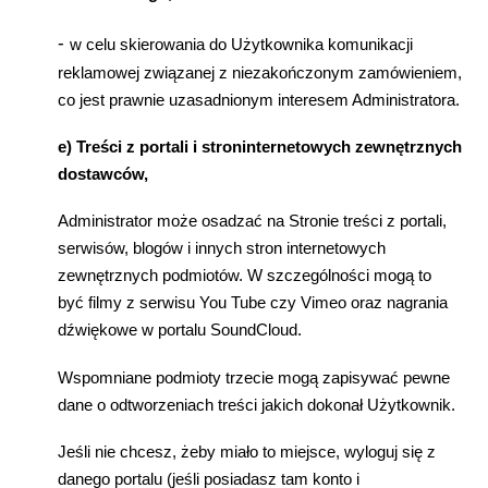
-
w celu skierowania do U
ż
ytkownika komunikacji
reklamowej zwi
ą
zanej z niezako
ń
czonym zamówieniem,
co jest prawnie uzasadnionym interesem Administratora.
e) Tre
ś
ci z portali i stroninternetowych zewn
ę
trznych
dostawców,
Administrator mo
ż
e osadza
ć
na Stronie tre
ś
ci z portali,
serwisów, blogów i innych stron internetowych
zewn
ę
trznych podmiotów. W szczególno
ś
ci mog
ą
to
by
ć
filmy z serwisu You Tube czy Vimeo oraz nagrania
d
ź
wi
ę
kowe w portalu SoundCloud.
Wspomniane podmioty trzecie mog
ą
zapisywa
ć
pewne
dane o odtworzeniach tre
ś
ci jakich dokona
ł
U
ż
ytkownik.
Je
ś
li nie chcesz,
ż
eby mia
ł
o to miejsce, wyloguj si
ę
z
danego portalu (je
ś
li posiadasz tam konto i