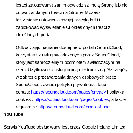
jeste
ś
zalogowany) zanim odwiedzisz moj
ą
Stron
ę
lub nie
odtwarzaj danych tre
ś
ci na Stronie. Mo
ż
esz
te
ż
zmieni
ć
ustawienia swojej przegl
ą
darki i
zablokowa
ć
wy
ś
wietlanie Ci okre
ś
lonych tre
ś
ci z
okre
ś
lonych portali.
Odtwarzaj
ą
c nagrania dost
ę
pne w portalu SoundCloud,
korzystasz z us
ł
ug
ś
wiadczonych przez SoundCloud,
który jest samodzielnym podmiotem
ś
wiadcz
ą
cym na
rzecz U
ż
ytkownika us
ł
ugi drog
ą
elektroniczn
ą
. Szczegó
ł
y
w zakresie przetwarzania danych osobowych przez
SoundCloud zawiera polityka prywatno
ś
ci tego
portalu:
https:// soundcloud.com/pages/privacy
i polityka
cookies :
https://soundcloud.com/pages/cookies
, a tak
ż
e
regulamin :
https://soundcloud.com/terms-of-use
.
You Tube
Serwis YouTube obs
ł
ugiwany jest przez Google Ireland Limited i