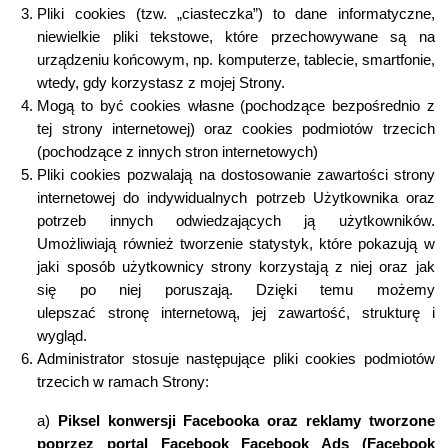
Pliki cookies (tzw. „ciasteczka”) to dane informatyczne,
niewielkie pliki tekstowe, które przechowywane s
ą
na
urz
ą
dzeniu ko
ń
cowym, np. komputerze, tablecie, smartfonie,
wtedy, gdy korzystasz z mojej Strony.
Mog
ą
to by
ć
cookies w
ł
asne (pochodz
ą
ce bezpo
ś
rednio z
tej strony internetowej) oraz cookies podmiotów trzecich
(pochodz
ą
ce z innych stron internetowych)
Pliki cookies pozwalaj
ą
na dostosowanie zawarto
ś
ci strony
internetowej do indywidualnych potrzeb U
ż
ytkownika oraz
potrzeb innych odwiedzaj
ą
cych j
ą
u
ż
ytkowników.
Umo
ż
liwiaj
ą
równie
ż
tworzenie statystyk, które pokazuj
ą
w
jaki sposób u
ż
ytkownicy strony korzystaj
ą
z niej oraz jak
si
ę
po niej poruszaj
ą
. Dzi
ę
ki temu mo
ż
emy
ulepsza
ć
stron
ę
internetow
ą
, jej zawarto
ść
, struktur
ę
i
wygl
ą
d.
Administrator stosuje nast
ę
puj
ą
ce pliki cookies podmiotów
trzecich w ramach Strony:
a)
Piksel konwersji Facebooka oraz reklamy tworzone
poprzez portal Facebook Facebook Ads (Facebook