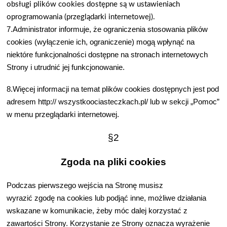
obs
ł
ugi plików cookies dost
ę
pne s
ą
w ustawieniach
oprogramowania (przegl
ą
darki internetowej).
7.Administrator informuje,
ż
e ograniczenia stosowania plików
cookies (wy
łą
czenie ich, ograniczenie) mog
ą
wp
ł
yn
ąć
na
niektóre funkcjonalno
ś
ci dost
ę
pne na stronach internetowych
Strony i utrudni
ć
jej funkcjonowanie.
8.Wi
ę
cej informacji na temat plików cookies dost
ę
pnych jest pod
adresem http:// wszystkoociasteczkach.pl/ lub w sekcji „Pomoc”
w menu przegl
ą
darki internetowej.
§2
Zgoda na pliki cookies
Podczas pierwszego wej
ś
cia na Stron
ę
musisz
wyrazi
ć
zgod
ę
na cookies lub podj
ąć
inne, mo
ż
liwe dzia
ł
ania
wskazane w komunikacie,
ż
eby móc dalej korzysta
ć
z
zawarto
ś
ci Strony. Korzystanie ze Strony oznacza wyra
ż
enie