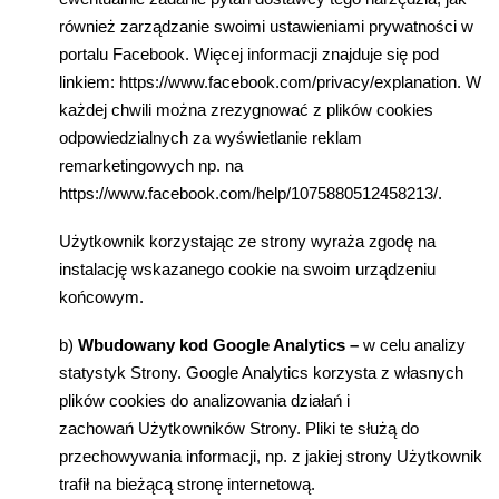
równie
ż
zarz
ą
dzanie swoimi ustawieniami prywatno
ś
ci w
portalu Facebook. Wi
ę
cej informacji znajduje si
ę
pod
linkiem: https://www.facebook.com/privacy/explanation. W
ka
ż
dej chwili mo
ż
na zrezygnowa
ć
z plików cookies
odpowiedzialnych za wy
ś
wietlanie reklam
remarketingowych np. na
https://www.facebook.com/help/1075880512458213/.
U
ż
ytkownik korzystaj
ą
c ze strony wyra
ż
a zgod
ę
na
instalacj
ę
wskazanego cookie na swoim urz
ą
dzeniu
ko
ń
cowym.
b)
Wbudowany kod Google Analytics –
w celu analizy
statystyk Strony. Google Analytics korzysta z w
ł
asnych
plików cookies do analizowania dzia
ł
a
ń
i
zachowa
ń
U
ż
ytkowników Strony. Pliki te s
ł
u
żą
do
przechowywania informacji, np. z jakiej strony U
ż
ytkownik
trafi
ł
na bie
żą
c
ą
stron
ę
internetow
ą
.