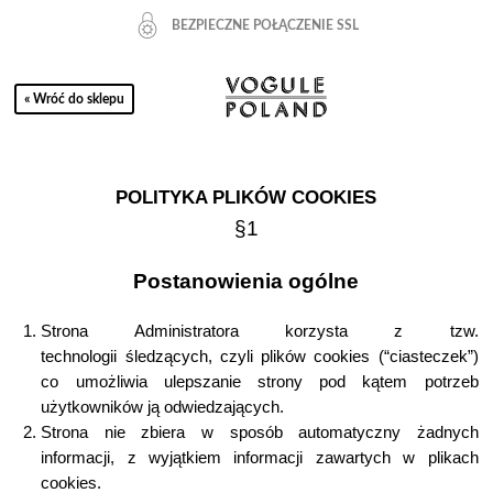
BEZPIECZNE POŁĄCZENIE SSL
« Wróć do sklepu
POLITYKA PLIKÓW COOKIES
§1
Postanowienia ogólne
Strona Administratora korzysta z tzw.
technologii
ś
ledz
ą
cych, czyli plików cookies (“ciasteczek”)
co umo
ż
liwia ulepszanie strony pod k
ą
tem potrzeb
u
ż
ytkowników j
ą
odwiedzaj
ą
cych.
Strona nie zbiera w sposób automatyczny
ż
adnych
informacji, z wyj
ą
tkiem informacji zawartych w plikach
cookies.