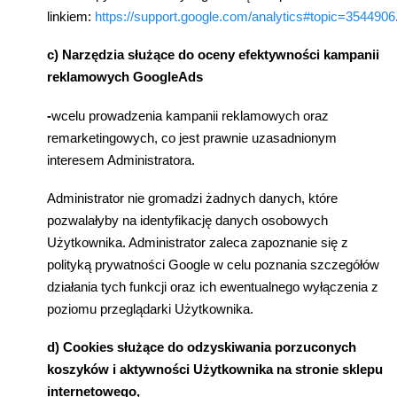
linkiem:
https://support.google.com/analytics#topic=3544906
c) Narz
ę
dzia s
ł
u
żą
ce do oceny efektywno
ś
ci kampanii
reklamowych GoogleAds
-
wcelu prowadzenia kampanii reklamowych oraz
remarketingowych, co jest prawnie uzasadnionym
interesem Administratora.
Administrator nie gromadzi
ż
adnych danych, które
pozwala
ł
yby na identyfikacj
ę
danych osobowych
U
ż
ytkownika. Administrator zaleca zapoznanie si
ę
z
polityk
ą
prywatno
ś
ci Google w celu poznania szczegó
ł
ów
dzia
ł
ania tych funkcji oraz ich ewentualnego wy
łą
czenia z
poziomu przegl
ą
darki U
ż
ytkownika.
d) Cookies s
ł
u
żą
ce do odzyskiwania porzuconych
koszyków i aktywno
ś
ci U
ż
ytkownika na stronie sklepu
internetowego,