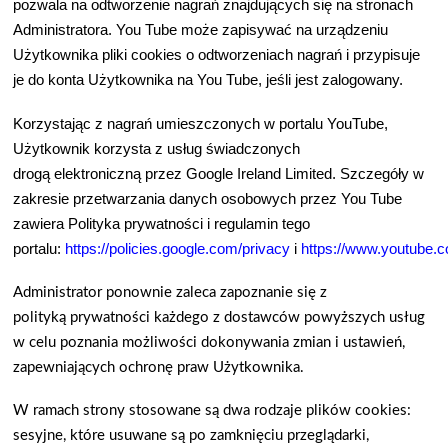
pozwala na odtworzenie nagra
ń
znajduj
ą
cych si
ę
na stronach
Administratora. You Tube mo
ż
e zapisywa
ć
na urz
ą
dzeniu
U
ż
ytkownika pliki cookies o odtworzeniach nagra
ń
i przypisuje
je do konta U
ż
ytkownika na You Tube, je
ś
li jest zalogowany.
Korzystaj
ą
c z nagra
ń
umieszczonych w portalu YouTube,
U
ż
ytkownik korzysta z us
ł
ug
ś
wiadczonych
drog
ą
elektroniczn
ą
przez Google Ireland Limited. Szczegó
ł
y w
zakresie przetwarzania danych osobowych przez You Tube
zawiera Polityka prywatno
ś
ci i regulamin tego
portalu:
https://policies.google.com/privacy
i
https://www.youtube.c
Administrator ponownie zaleca zapoznanie si
ę
z
polityk
ą
prywatno
ś
ci ka
ż
dego z dostawców powy
ż
szych us
ł
ug
w celu poznania mo
ż
liwo
ś
ci dokonywania zmian i ustawie
ń
,
zapewniaj
ą
cych ochron
ę
praw U
ż
ytkownika.
W ramach strony stosowane s
ą
dwa rodzaje plików cookies:
sesyjne, które usuwane s
ą
po zamkni
ę
ciu przegl
ą
darki,