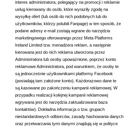
interes administratora, polegaj
ą
cy na promocji i reklamie
us
ł
ug kierowany do osób, które wyrazi
ł
y zgod
ę
na
wysy
ł
k
ę
ofert (lub osób do nich podobnych lub do
u
ż
ytkowników, którzy polubili Fanpage) w ten sposób,
ż
e
podane adresy e-mail zostaj
ą
wgrane do narz
ę
dzia
marketingowego oferowanego przez Meta Platforms
Ireland Limited tzw. menad
ż
era reklam, a nast
ę
pnie
kierowana jest do nich reklama utworzona przez
Administratora lub osoby upowa
ż
nione, poprzez konto
reklamowe Administratora, pod warunkiem,
ż
e osoby te
s
ą
jednocze
ś
nie u
ż
ytkownikami platformy Facebook
(posiadaj
ą
tam za
ł
o
ż
one konto). Ka
ż
dorazowo dane te
s
ą
kasowane po zako
ń
czeniu kampanii reklamowej. W
przypadku realizacji kolejnej kampanii reklamowej
wgrywana jest do narz
ę
dzia zaktualizowana baza
kontaktów). Dok
ł
adna informacja o tzw. grupach
niestandardowych odbiorców, zasady hashowania danych
oraz przetwarzania tymi danymi znajduj
ą
si
ę
w polityce