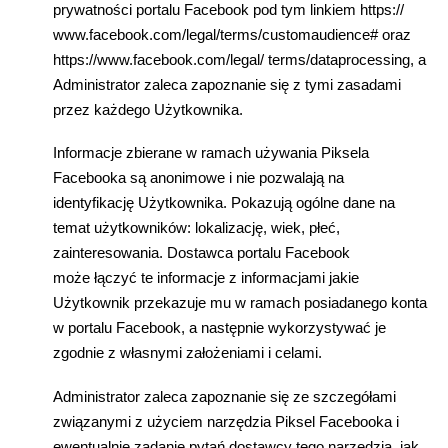
prywatno
ś
ci portalu Facebook pod tym linkiem https://
www.facebook.com/legal/terms/customaudience# oraz
https://www.facebook.com/legal/ terms/dataprocessing, a
Administrator zaleca zapoznanie si
ę
z tymi zasadami
przez ka
ż
dego U
ż
ytkownika.
Informacje zbierane w ramach u
ż
ywania Piksela
Facebooka s
ą
anonimowe i nie pozwalaj
ą
na
identyfikacj
ę
U
ż
ytkownika. Pokazuj
ą
ogólne dane na
temat u
ż
ytkowników: lokalizacj
ę
, wiek, p
ł
e
ć
,
zainteresowania. Dostawca portalu Facebook
mo
ż
e
łą
czy
ć
te informacje z informacjami jakie
U
ż
ytkownik przekazuje mu w ramach posiadanego konta
w portalu Facebook, a nast
ę
pnie wykorzystywa
ć
je
zgodnie z w
ł
asnymi za
ł
o
ż
eniami i celami.
Administrator zaleca zapoznanie si
ę
ze szczegó
ł
ami
zwi
ą
zanymi z u
ż
yciem narz
ę
dzia Piksel Facebooka i
ewentualnie zadanie pyta
ń
dostawcy tego narz
ę
dzia, jak