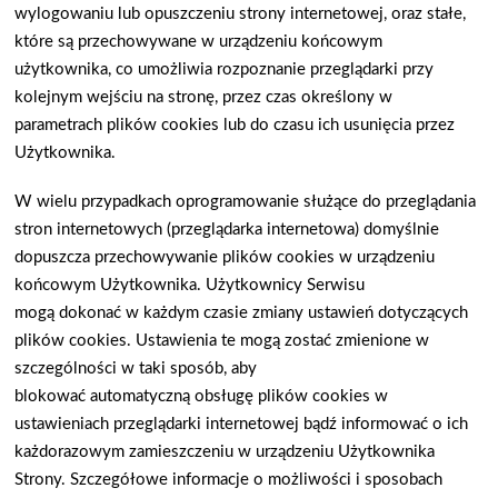
wylogowaniu lub opuszczeniu strony internetowej, oraz sta
ł
e,
które s
ą
przechowywane w urz
ą
dzeniu ko
ń
cowym
u
ż
ytkownika, co umo
ż
liwia rozpoznanie przegl
ą
darki przy
kolejnym wej
ś
ciu na stron
ę
, przez czas okre
ś
lony w
parametrach plików cookies lub do czasu ich usuni
ę
cia przez
U
ż
ytkownika.
W wielu przypadkach oprogramowanie s
ł
u
żą
ce do przegl
ą
dania
stron internetowych (przegl
ą
darka internetowa) domy
ś
lnie
dopuszcza przechowywanie plików cookies w urz
ą
dzeniu
ko
ń
cowym U
ż
ytkownika. U
ż
ytkownicy Serwisu
mog
ą
dokona
ć
w ka
ż
dym czasie zmiany ustawie
ń
dotycz
ą
cych
plików cookies. Ustawienia te mog
ą
zosta
ć
zmienione w
szczególno
ś
ci w taki sposób, aby
blokowa
ć
automatyczn
ą
obs
ł
ug
ę
plików cookies w
ustawieniach przegl
ą
darki internetowej b
ą
d
ź
informowa
ć
o ich
ka
ż
dorazowym zamieszczeniu w urz
ą
dzeniu U
ż
ytkownika
Strony. Szczegó
ł
owe informacje o mo
ż
liwo
ś
ci i sposobach