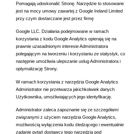
Pomagaj
ą
udoskonali
ć
Stron
ę
. Narz
ę
dzie to stosowane
jest na mocy umowy zawartej z Google Ireland Limited
przy czym dostarczane jest przez firm
ę
Google LLC. Dzia
ł
ania podejmowane w ramach
korzystania z kodu Google Analytics opieraj
ą
si
ę
na
prawnie uzasadnionym interesie Administratora
polegaj
ą
cym na tworzeniu i korzystaniu ze statystyk, co
nast
ę
pnie umo
ż
liwia ulepszanie us
ł
ug Administratora i
optymalizacj
ę
Strony.
W ramach korzystania z narz
ę
dzia Google Analytics
Administrator nie przetwarza jakichkolwiek danych
U
ż
ytkownika, umo
ż
liwiaj
ą
cych jego identyfikacj
ę
.
Administrator zaleca zapoznanie si
ę
ze szczegó
ł
ami
zwi
ą
zanymi z u
ż
yciem narz
ę
dzia Google Analytics,
mo
ż
liwo
ś
ci
ą
wy
łą
czenia kodu
ś
ledz
ą
cego i ewentualnie
zadanie pyta
ń
dostawcy tego narz
ę
dzia pod