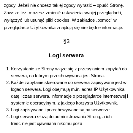
zgody. Je
ż
eli nie chcesz takiej zgody wyrazi
ć
– opu
ść
Stron
ę
.
Zawsze te
ż
, mo
ż
esz zmieni
ć
ustawienia swojej przegl
ą
darki,
wy
łą
czy
ć
lub usun
ąć
pliki cookies. W zak
ł
adce „pomoc” w
przegl
ą
darce U
ż
ytkownika znajduj
ą
si
ę
niezb
ę
dne informacje.
§3
Logi serwera
Korzystanie ze Strony wi
ąż
e si
ę
z przesy
ł
aniem zapyta
ń
do
serwera, na którym przechowywana jest Strona.
Ka
ż
de zapytanie skierowane do serwera zapisywane jest w
logach serwera. Logi obejmuj
ą
m.in. adres IP U
ż
ytkownika,
dat
ę
i czas serwera, informacje o przegl
ą
darce internetowej i
systemie operacyjnym, z jakiego korzysta U
ż
ytkownik.
Logi zapisywane i przechowywane s
ą
na serwerze.
Logi serwera s
ł
u
żą
do administrowania Stron
ą
, a ich
tre
ść
nie jest ujawniana nikomu poza